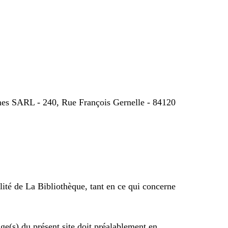
s SARL - 240, Rue François Gernelle - 84120
ilité de La Bibliothèque, tant en ce qui concerne
ge(s) du présent site doit préalablement en