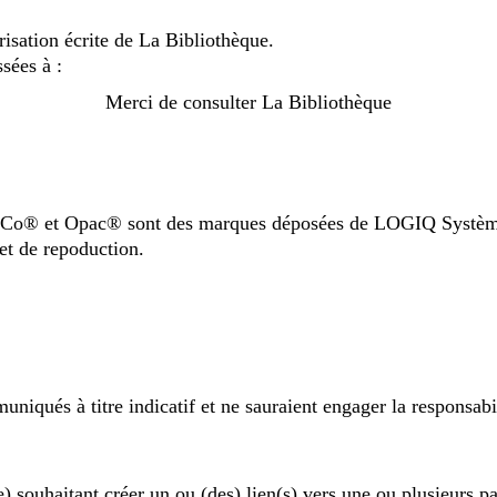
torisation écrite de La Bibliothèque.
sées à :
Merci de consulter La Bibliothèque
Co® et Opac® sont des marques déposées de LOGIQ Système
 et de repoduction.
uniqués à titre indicatif et ne sauraient engager la responsab
) souhaitant créer un ou (des) lien(s) vers une ou plusieurs pa