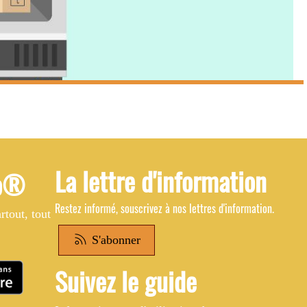
La lettre d'information
Co®
Restez informé, souscrivez à nos lettres d'information.
tout, tout
S'abonner
Suivez le guide