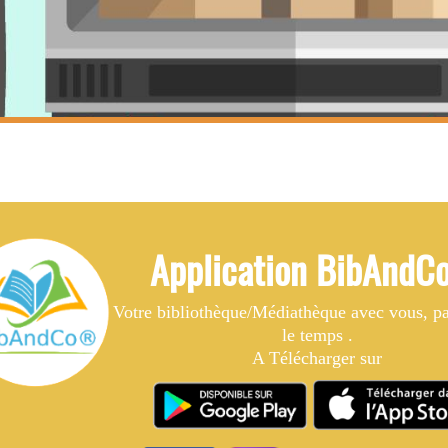
Application BibAnd
Votre bibliothèque/Médiathèque avec vous, par
le temps .
A Télécharger sur