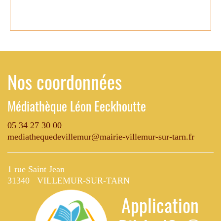
Nos coordonnées
Médiathèque Léon Eeckhoutte
05 34 27 30 00
mediathequedevillemur@mairie-villemur-sur-tarn.fr
1 rue Saint Jean
31340 VILLEMUR-SUR-TARN
Application