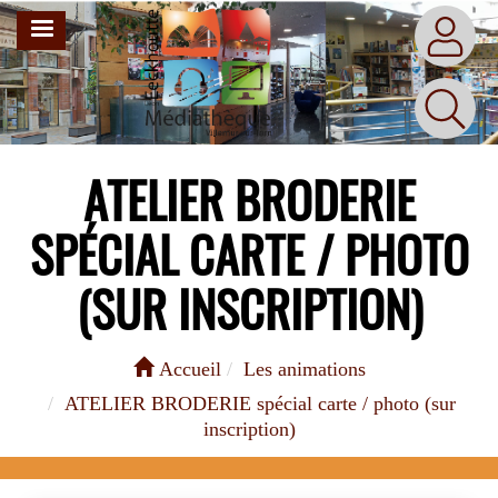
Aller
MENU
au
contenu
principal
ATELIER BRODERIE
SPÉCIAL CARTE / PHOTO
(SUR INSCRIPTION)
Accueil
Les animations
ATELIER BRODERIE spécial carte / photo (sur
inscription)