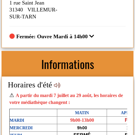
1 rue Saint Jean
1 
31340 VILLEMUR-
3
SUR-TARN
S
Fermée: Ouvre Mardi à 14h00
Informations
Horaires d'été
Fe
s
⚠
A partir du mardi 7 juillet au 29 août, les horaires de
ix)
votre médiathèque changent :
ur
MATIN
APRES
9h00-13h00
FE
MARDI
9h00
18 
MERCREDI