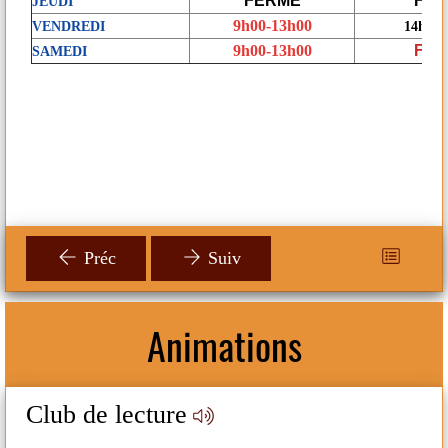
FERMÉ
FE
JEUDI
9h00-13h00
VENDREDI
14h00-
9h00-13h00
FE
SAMEDI
Préc
Suiv
Animations
S
Club de lecture
H