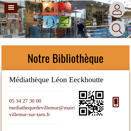
Aller
MENU
au
contenu
principal
Notre Bibliothèque
Médiathèque Léon Eeckhoutte
M
05 34 27 30 00
05
mediathequedevillemur@mairie-
me
villemur-sur-tarn.fr
vil