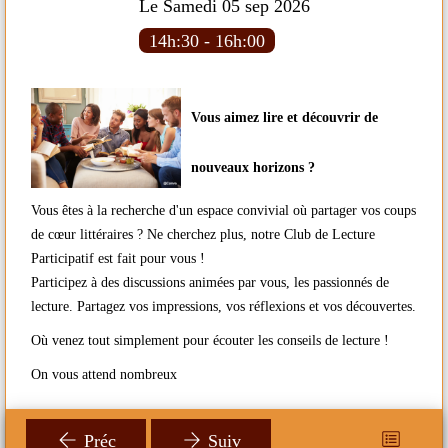
Le Samedi 05 sep 2026
14h:30 - 16h:00
Vous aimez lire et découvrir de
e
R
ge
l
nouveaux horizons ?
t
Vous êtes à la recherche d'un espace convivial où partager vos coups
de cœur littéraires ? Ne cherchez plus, notre Club de Lecture
n
Participatif est fait pour vous !
Participez à des discussions animées par vous, les passionnés de
lecture. Partagez vos impressions, vos réflexions et vos découvertes.
Où venez tout simplement pour écouter les conseils de lecture !
On vous attend nombreux
Préc
Suiv